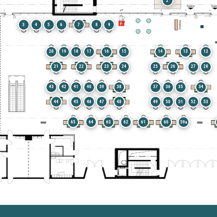
2
3
4
5
6
7
8
9
20
19
18
17
16
15
14
13
12
21
22
23
24
25
26
27
28
43
42
41
40
39
38
37
36
35
34
44
45
46
47
48
49
50
51
52
53
65
64
63
62
61
60
59a