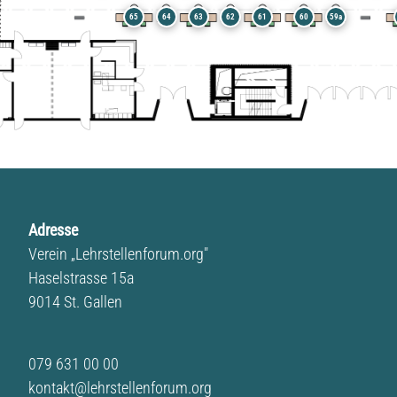
65
64
63
62
61
60
59a
Adresse
Verein „Lehrstellenforum.org"
Haselstrasse 15a
9014 St. Gallen
079 631 00 00
kontakt@lehrstellenforum.org