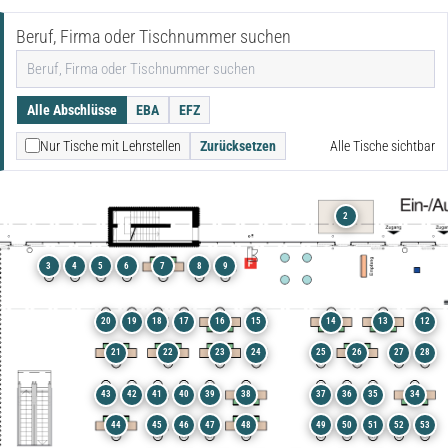
Beruf, Firma oder Tischnummer suchen
Alle Abschlüsse
EBA
EFZ
Nur Tische mit Lehrstellen
Zurücksetzen
Alle Tische sichtbar
2
3
4
5
6
7
8
9
20
19
18
17
16
15
14
13
12
21
22
23
24
25
26
27
28
43
42
41
40
39
38
37
36
35
34
44
45
46
47
48
49
50
51
52
53